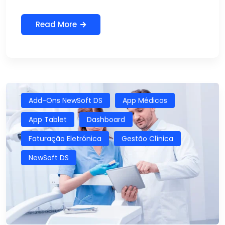
Read More
Add-Ons NewSoft DS
App Médicos
App Tablet
Dashboard
Faturação Eletrónica
Gestão Clínica
NewSoft DS