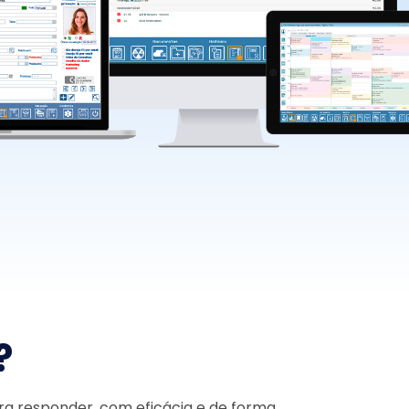
?
ra responder
,
com eficácia
e de forma