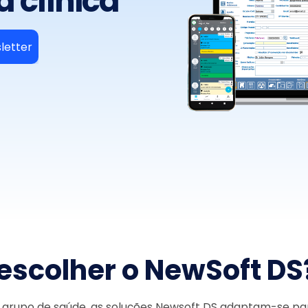
a clínica
letter
escolher o NewSoft DS
 grupo de saúde, as soluções
Newsoft
DS
adaptam-se pa