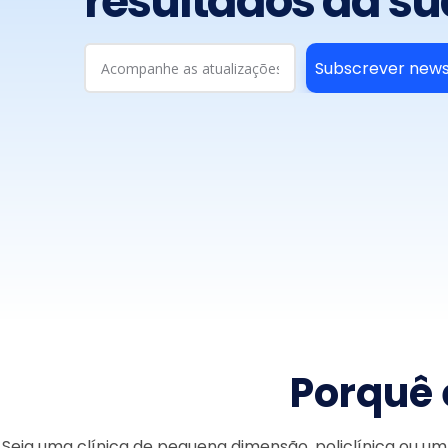
resultados da su
Subscrever news
Porquê 
Seja uma clínica de pequena dimensão, policlínica ou um