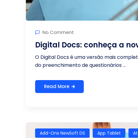
No Comment
Digital Docs: conheça a n
O Digital Docs é uma versão mais completa
do preenchimento de questionários ...
Read More
Add-Ons NewSoft DS
App Tablet
At