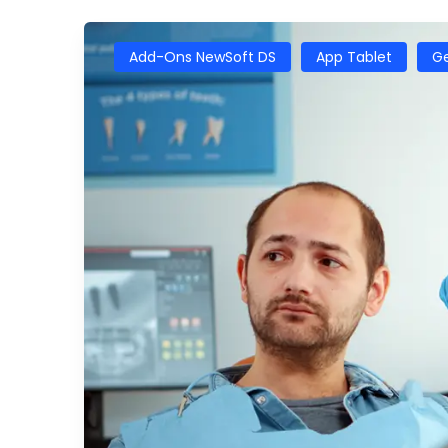
Add-Ons NewSoft DS
App Tablet
Ge