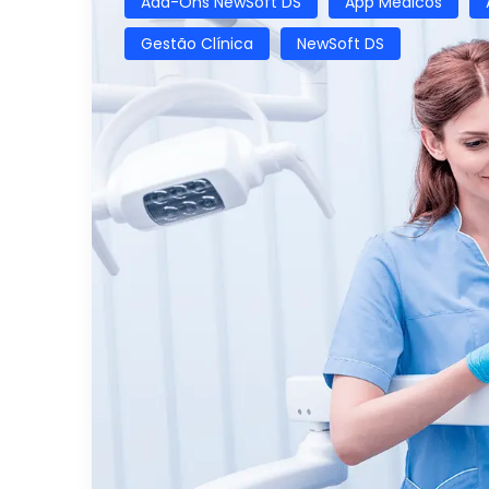
Add-Ons NewSoft DS
App Médicos
Gestão Clínica
NewSoft DS