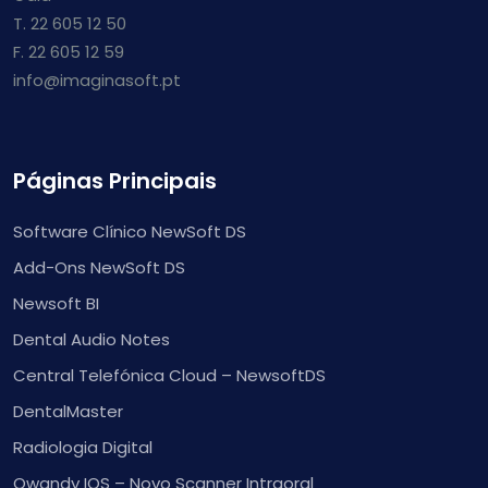
T. 22 605 12 50
F. 22 605 12 59
info@imaginasoft.pt
Páginas Principais
Software Clínico NewSoft DS
Add-Ons NewSoft DS
Newsoft BI
Dental Audio Notes
Central Telefónica Cloud – NewsoftDS
DentalMaster
Radiologia Digital
Owandy IOS – Novo Scanner Intraoral