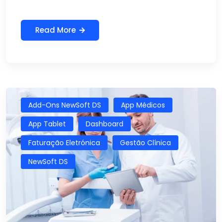
Read More
Add-Ons NewSoft DS
App Médicos
App Tablet
Dashboard
Faturação Eletrónica
Gestão Clínica
NewSoft DS