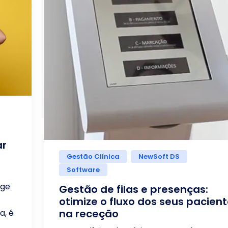
ar
Gestão Clínica
NewSoft DS
Software
ige
Gestão de filas e presenças:
otimize o fluxo dos seus pacien
na receção
a, é