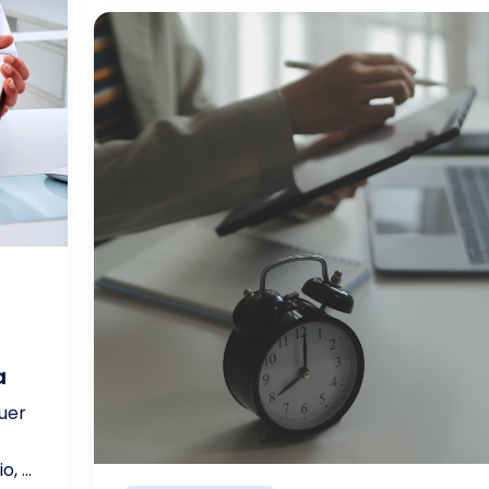
a
uer
 ...