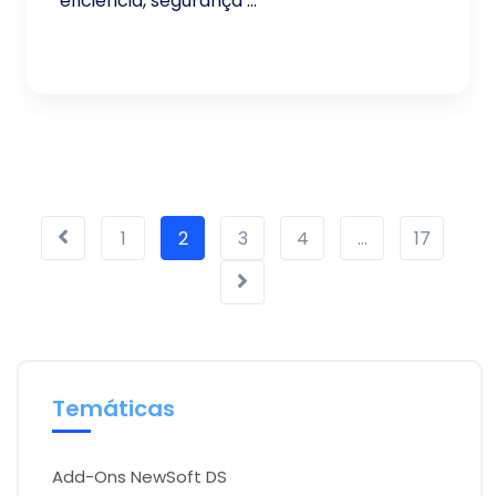
eficiência, segurança ...
1
2
3
4
…
17
Temáticas
Add-Ons NewSoft DS