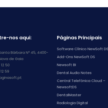
tre-nos aqui:
Páginas Principais
Software Clínico NewSoft D
Santa Bárbara Nº 45, 4400-
Add-Ons NewSoft DS
 Nova de Gaia
Newsoft BI
 12 50
 12 59
Dental Audio Notes
aginasoft.pt
Central Telefónica Cloud –
NewsoftDS
DentalMaster
Radiologia Digital