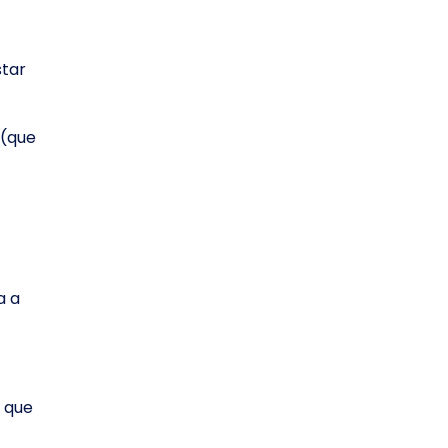
star
 (que
a a
 que