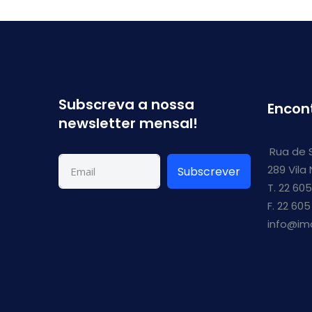
Subscreva a nossa
Encon
newsletter mensal!
Rua de 
289 Vila
Subscrever
T. 22 605
F. 22 605
info@im