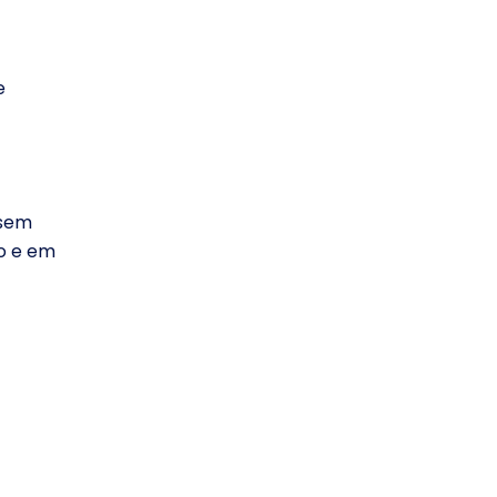
e
 sem
vo e em