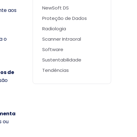
NewSoft DS
nte aos
Proteção de Dados
Radiologia
a o
Scanner Intraoral
Software
Sustentabilidade
Tendências
os de
 são
umenta
s ou