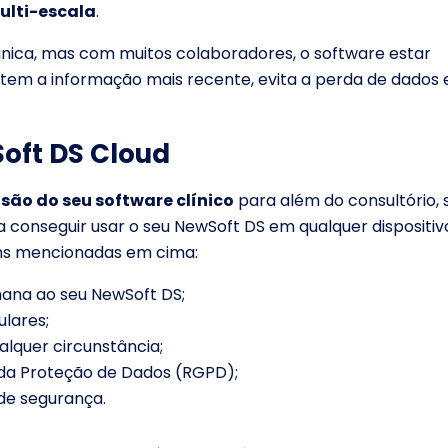
ulti-escala
.
única, mas com muitos colaboradores, o software estar
ltem a informação mais recente, evita a perda de dados 
oft DS Cloud
são do seu software clínico
para além do consultório,
 a conseguir usar o seu NewSoft DS em qualquer dispositi
gens mencionadas em cima:
mana ao seu NewSoft DS;
lares;
lquer circunstância;
da Proteção de Dados (RGPD);
de segurança.