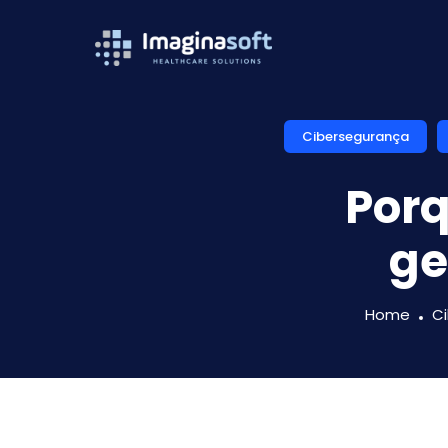
Cibersegurança
Porq
ge
Home
C