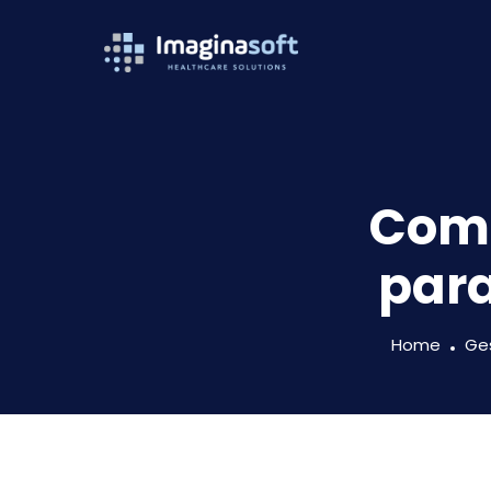
Como
para
Home
Ges