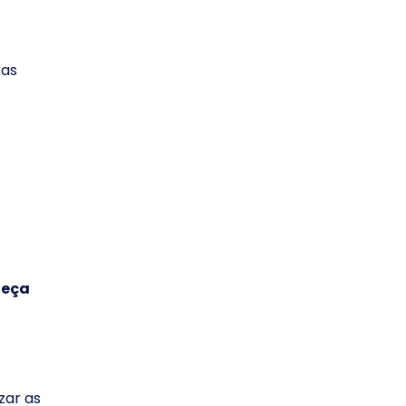
ras
leça
zar as