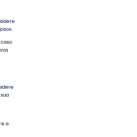
sidere
osos.
e caso
ivos
sidere
 sua
s
re a