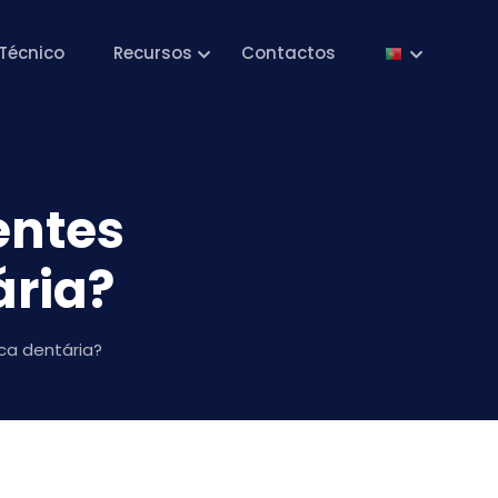
Técnico
Recursos
Contactos
entes
ária?
ca dentária?