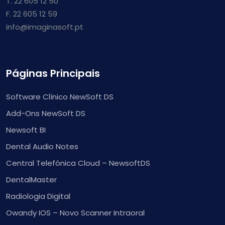
T. 22 605 12 50
F. 22 605 12 59
info@imaginasoft.pt
Páginas Principais
Software Clínico NewSoft DS
Add-Ons NewSoft DS
Newsoft BI
Dental Audio Notes
Central Telefónica Cloud – NewsoftDS
DentalMaster
Radiologia Digital
Owandy IOS – Novo Scanner Intraoral