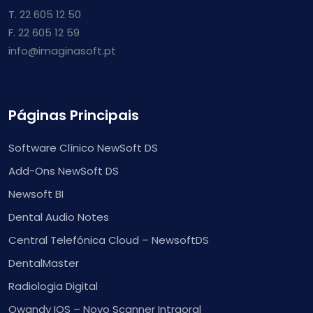
T. 22 605 12 50
F. 22 605 12 59
info@imaginasoft.pt
Páginas Principais
Software Clínico NewSoft DS
Add-Ons NewSoft DS
Newsoft BI
Dental Audio Notes
Central Telefónica Cloud – NewsoftDS
DentalMaster
Radiologia Digital
Owandy IOS – Novo Scanner Intraoral