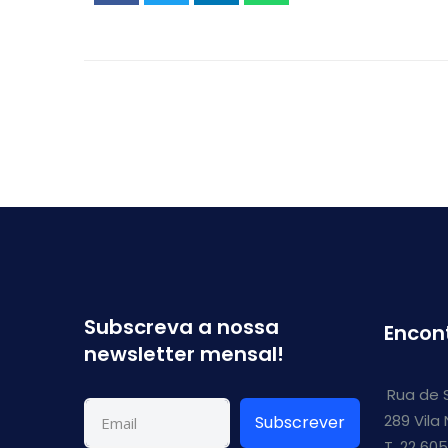
Subscreva a nossa
Encon
newsletter mensal!
Rua de 
289 Vila
Subscrever
T. 22 605