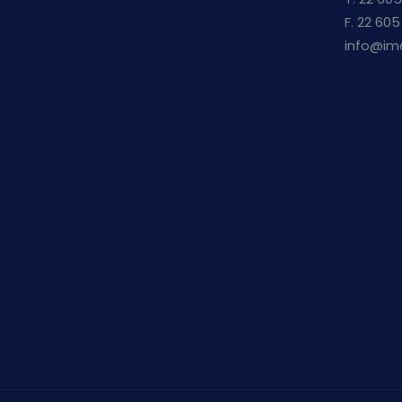
F. 22 605
info@im