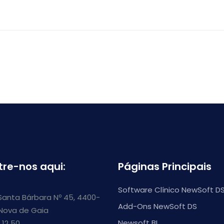
tre-nos aqui:
Páginas Principais
Software Clínico NewSoft D
Santa Bárbara Nº 45, 4400-
Add-Ons NewSoft DS
 Nova de Gaia
Newsoft BI
 12 50