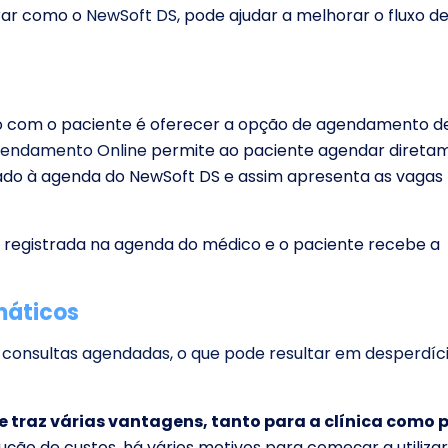
orar como o
NewSoft DS,
pode ajudar a melhorar o fluxo d
 com o paciente é oferecer a opção de agendamento d
gendamento Online
permite ao paciente agendar direta
ligado à agenda do NewSoft DS e assim apresenta as vagas
a registrada na agenda do médico e o paciente recebe a
máticos
consultas agendadas, o que pode resultar em desperdíc
traz várias vantagens, tanto para a clínica como 
ção de custos, há vários motivos para começar a utilizar