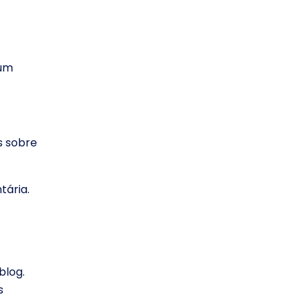
 um
s sobre
tária.
blog.
s