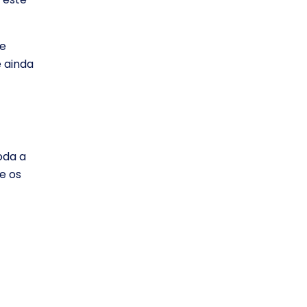
de
e ainda
oda a
e os