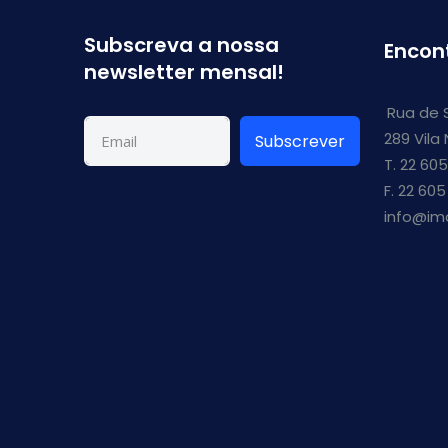
Subscreva a nossa
Encon
newsletter mensal!
Rua de 
289 Vila
Subscrever
T. 22 605
F. 22 605
info@im