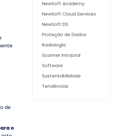
NewSoft Academy
e
NewSoft Cloud Services
NewSoft DS
Proteção de Dados
e
Radiologia
mente
Scanner Intraoral
Software
Sustentabilidade
Tendências
io de
para o
 este