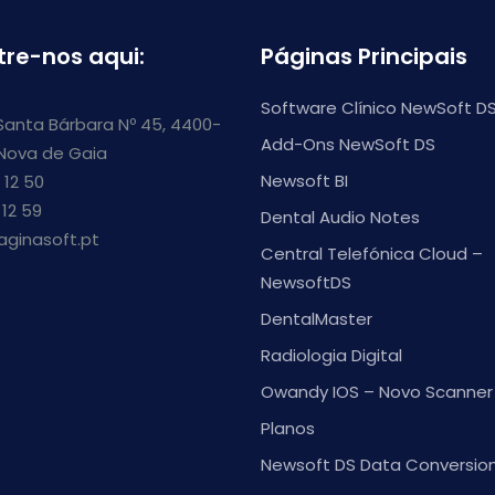
tre-nos aqui:
Páginas Principais
Software Clínico NewSoft D
Santa Bárbara Nº 45, 4400-
Add-Ons NewSoft DS
 Nova de Gaia
Newsoft BI
 12 50
 12 59
Dental Audio Notes
aginasoft.pt
Central Telefónica Cloud –
NewsoftDS
DentalMaster
Radiologia Digital
Owandy IOS – Novo Scanner 
Planos
Newsoft DS Data Conversio